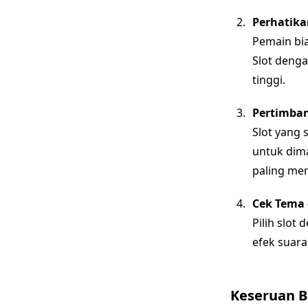
Perhatik
Pemain bi
Slot denga
tinggi.
Pertimban
Slot yang 
untuk dim
paling me
Cek Tema 
Pilih slot
efek suar
Keseruan B