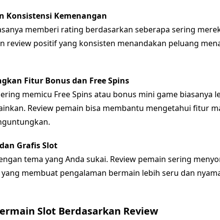
an Konsistensi Kemenangan
asanya memberi rating berdasarkan seberapa sering mere
n review positif yang konsisten menandakan peluang mena
gkan Fitur Bonus dan Free Spins
sering memicu Free Spins atau bonus mini game biasanya l
ainkan. Review pemain bisa membantu mengetahui fitur m
nguntungkan.
dan Grafis Slot
 dengan tema yang Anda sukai. Review pemain sering menyor
a yang membuat pengalaman bermain lebih seru dan nyam
ermain Slot Berdasarkan Review