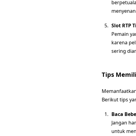
berpetual
menyenan
Slot RTP T
Pemain ya
karena pel
sering dia
Tips Memil
Memanfaatkan 
Berikut tips ya
Baca Bebe
Jangan ha
untuk mend