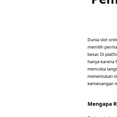
Dunia slot onl
memilih perma
besar. Di plat
hanya karena f
mencoba langs
menentukan sl
kemenangan m
Mengapa R