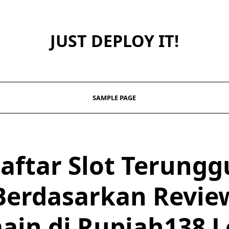
JUST DEPLOY IT!
SAMPLE PAGE
aftar Slot Terungg
Berdasarkan Revie
ain di Rupiah138 L