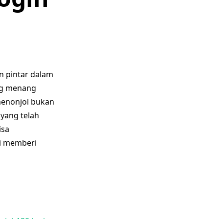
n pintar dalam
ng menang
menonjol bukan
 yang telah
isa
i memberi