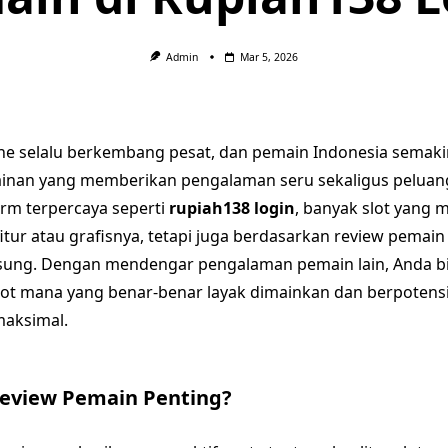
Admin
Mar 5, 2026
ine selalu berkembang pesat, dan pemain Indonesia semaki
inan yang memberikan pengalaman seru sekaligus pelua
form terpercaya seperti
rupiah138 login
, banyak slot yang 
itur atau grafisnya, tetapi juga berdasarkan review pemain
ung. Dengan mendengar pengalaman pemain lain, Anda b
ot mana yang benar-benar layak dimainkan dan berpotens
aksimal.
eview Pemain Penting?