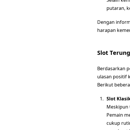
Selain ke
putaran, k
Dengan informa
harapan keme
Slot Terun
Berdasarkan p
ulasan positif
Berikut bebera
Slot Klas
Meskipun t
Pemain me
cukup ruti