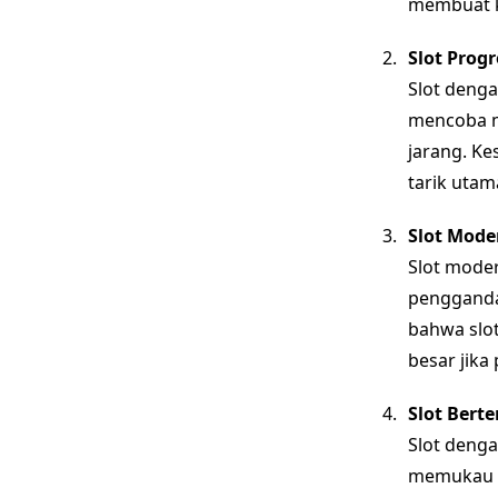
membuat k
Slot Progr
Slot denga
mencoba m
jarang. K
tarik utam
Slot Mode
Slot moder
pengganda
bahwa slot
besar jika
Slot Bert
Slot denga
memukau d