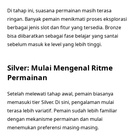
Di tahap ini, suasana permainan masih terasa
ringan. Banyak pemain menikmati proses eksplorasi
berbagai jenis slot dan fitur yang tersedia. Bronze
bisa diibaratkan sebagai fase belajar yang santai
sebelum masuk ke level yang lebih tinggi.
Silver: Mulai Mengenal Ritme
Permainan
Setelah melewati tahap awal, pemain biasanya
memasuki tier Silver. Di sini, pengalaman mulai
terasa lebih variatif. Pemain sudah lebih familiar
dengan mekanisme permainan dan mulai
menemukan preferensi masing-masing.