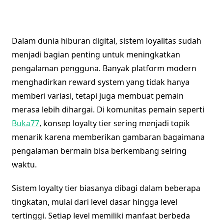
Dalam dunia hiburan digital, sistem loyalitas sudah
menjadi bagian penting untuk meningkatkan
pengalaman pengguna. Banyak platform modern
menghadirkan reward system yang tidak hanya
memberi variasi, tetapi juga membuat pemain
merasa lebih dihargai. Di komunitas pemain seperti
Buka77
, konsep loyalty tier sering menjadi topik
menarik karena memberikan gambaran bagaimana
pengalaman bermain bisa berkembang seiring
waktu.
Sistem loyalty tier biasanya dibagi dalam beberapa
tingkatan, mulai dari level dasar hingga level
tertinggi. Setiap level memiliki manfaat berbeda