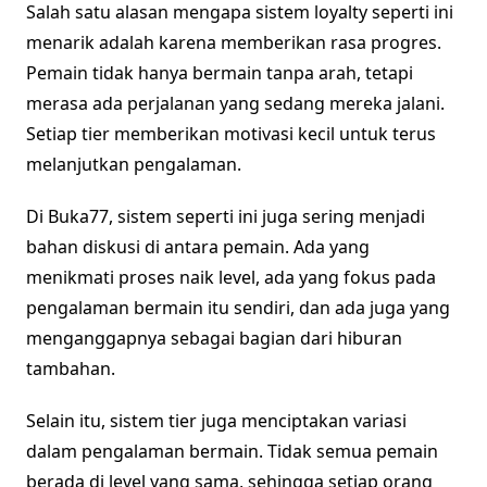
Salah satu alasan mengapa sistem loyalty seperti ini
menarik adalah karena memberikan rasa progres.
Pemain tidak hanya bermain tanpa arah, tetapi
merasa ada perjalanan yang sedang mereka jalani.
Setiap tier memberikan motivasi kecil untuk terus
melanjutkan pengalaman.
Di Buka77, sistem seperti ini juga sering menjadi
bahan diskusi di antara pemain. Ada yang
menikmati proses naik level, ada yang fokus pada
pengalaman bermain itu sendiri, dan ada juga yang
menganggapnya sebagai bagian dari hiburan
tambahan.
Selain itu, sistem tier juga menciptakan variasi
dalam pengalaman bermain. Tidak semua pemain
berada di level yang sama, sehingga setiap orang