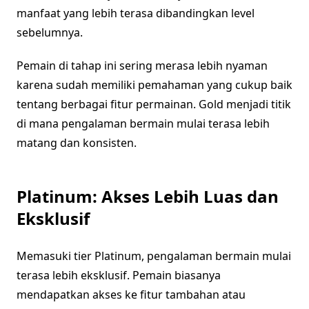
manfaat yang lebih terasa dibandingkan level
sebelumnya.
Pemain di tahap ini sering merasa lebih nyaman
karena sudah memiliki pemahaman yang cukup baik
tentang berbagai fitur permainan. Gold menjadi titik
di mana pengalaman bermain mulai terasa lebih
matang dan konsisten.
Platinum: Akses Lebih Luas dan
Eksklusif
Memasuki tier Platinum, pengalaman bermain mulai
terasa lebih eksklusif. Pemain biasanya
mendapatkan akses ke fitur tambahan atau