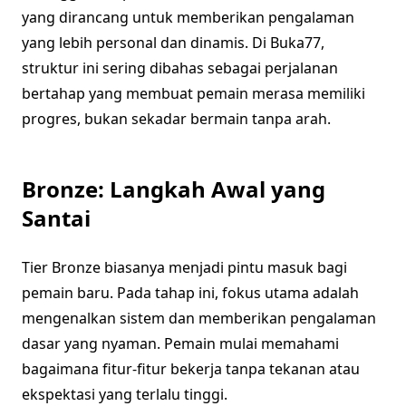
yang dirancang untuk memberikan pengalaman
yang lebih personal dan dinamis. Di Buka77,
struktur ini sering dibahas sebagai perjalanan
bertahap yang membuat pemain merasa memiliki
progres, bukan sekadar bermain tanpa arah.
Bronze: Langkah Awal yang
Santai
Tier Bronze biasanya menjadi pintu masuk bagi
pemain baru. Pada tahap ini, fokus utama adalah
mengenalkan sistem dan memberikan pengalaman
dasar yang nyaman. Pemain mulai memahami
bagaimana fitur-fitur bekerja tanpa tekanan atau
ekspektasi yang terlalu tinggi.