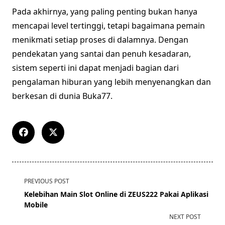
Pada akhirnya, yang paling penting bukan hanya
mencapai level tertinggi, tetapi bagaimana pemain
menikmati setiap proses di dalamnya. Dengan
pendekatan yang santai dan penuh kesadaran,
sistem seperti ini dapat menjadi bagian dari
pengalaman hiburan yang lebih menyenangkan dan
berkesan di dunia Buka77.
<span
PREVIOUS POST
class="nav-
Kelebihan Main Slot Online di ZEUS222 Pakai Aplikasi
subtitle
Mobile
screen-
NEXT POST