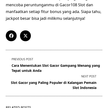
mencoba peruntunganmu di Gacor108 Slot dan
manfaatkan setiap fitur bonus yang ada. Siapa tahu,
jackpot besar bisa jadi milikmu selanjutnya!
<span
PREVIOUS POST
class="nav-
Cara Menentukan Slot Gacor Gampang Menang yang
subtitle
Tepat untuk Anda
screen-
NEXT POST
reader-
Slot Gacor yang Paling Populer di Kalangan Pemain
text">Page</span>
Slot Indonesia
RELATED POSTS