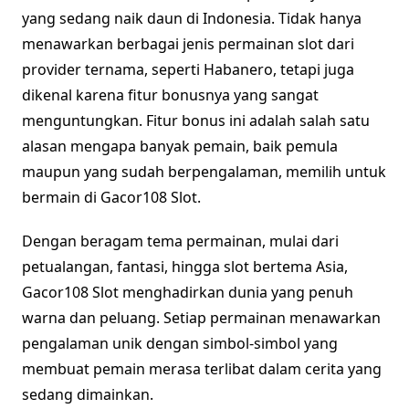
yang sedang naik daun di Indonesia. Tidak hanya
menawarkan berbagai jenis permainan slot dari
provider ternama, seperti Habanero, tetapi juga
dikenal karena fitur bonusnya yang sangat
menguntungkan. Fitur bonus ini adalah salah satu
alasan mengapa banyak pemain, baik pemula
maupun yang sudah berpengalaman, memilih untuk
bermain di Gacor108 Slot.
Dengan beragam tema permainan, mulai dari
petualangan, fantasi, hingga slot bertema Asia,
Gacor108 Slot menghadirkan dunia yang penuh
warna dan peluang. Setiap permainan menawarkan
pengalaman unik dengan simbol-simbol yang
membuat pemain merasa terlibat dalam cerita yang
sedang dimainkan.