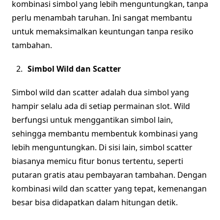
kombinasi simbol yang lebih menguntungkan, tanpa
perlu menambah taruhan. Ini sangat membantu
untuk memaksimalkan keuntungan tanpa resiko
tambahan.
Simbol Wild dan Scatter
Simbol wild dan scatter adalah dua simbol yang
hampir selalu ada di setiap permainan slot. Wild
berfungsi untuk menggantikan simbol lain,
sehingga membantu membentuk kombinasi yang
lebih menguntungkan. Di sisi lain, simbol scatter
biasanya memicu fitur bonus tertentu, seperti
putaran gratis atau pembayaran tambahan. Dengan
kombinasi wild dan scatter yang tepat, kemenangan
besar bisa didapatkan dalam hitungan detik.