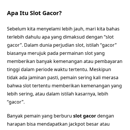
Apa Itu Slot Gacor?
Sebelum kita menyelami lebih jauh, mari kita bahas
terlebih dahulu apa yang dimaksud dengan “slot
gacor”. Dalam dunia perjudian slot, istilah “gacor”
biasanya merujuk pada permainan slot yang
memberikan banyak kemenangan atau pembayaran
tinggi dalam periode waktu tertentu. Meskipun
tidak ada jaminan pasti, pemain sering kali merasa
bahwa slot tertentu memberikan kemenangan yang
lebih sering, atau dalam istilah kasarnya, lebih
“gacor”.
Banyak pemain yang berburu
slot gacor
dengan
harapan bisa mendapatkan jackpot besar atau