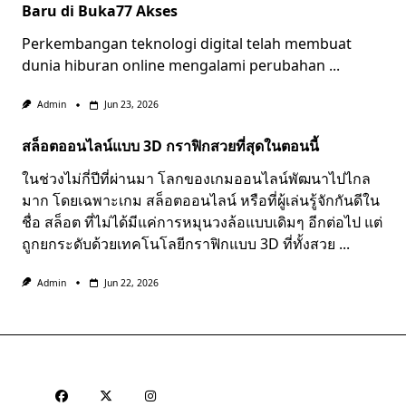
Baru di Buka77 Akses
Perkembangan teknologi digital telah membuat
dunia hiburan online mengalami perubahan
...
Admin
Jun 23, 2026
สล็อตออนไลน์แบบ 3D กราฟิกสวยที่สุดในตอนนี้
ในช่วงไม่กี่ปีที่ผ่านมา โลกของเกมออนไลน์พัฒนาไปไกล
มาก โดยเฉพาะเกม สล็อตออนไลน์ หรือที่ผู้เล่นรู้จักกันดีใน
ชื่อ สล็อต ที่ไม่ได้มีแค่การหมุนวงล้อแบบเดิมๆ อีกต่อไป แต่
ถูกยกระดับด้วยเทคโนโลยีกราฟิกแบบ 3D ที่ทั้งสวย
...
Admin
Jun 22, 2026