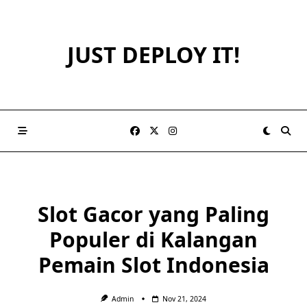
Skip
to
content
JUST DEPLOY IT!
Slot Gacor yang Paling
Populer di Kalangan
Pemain Slot Indonesia
Admin
Nov 21, 2024