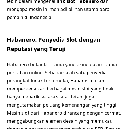
lebih dalam mengenai
link slot Habanero
dan
mengapa mesin ini menjadi pilihan utama para
pemain di Indonesia.
Habanero: Penyedia Slot dengan
Reputasi yang Teruji
Habanero bukanlah nama yang asing dalam dunia
perjudian online. Sebagai salah satu penyedia
perangkat lunak terkemuka, Habanero telah
memperkenalkan berbagai mesin slot yang tidak
hanya menarik secara visual, tetapi juga
mengutamakan peluang kemenangan yang tinggi.
Mesin slot dari Habanero dirancang dengan cermat,
menggabungkan elemen desain yang memukau