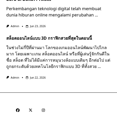
Perkembangan teknologi digital telah membuat
dunia hiburan online mengalami perubahan
...
Admin
Jun 23, 2026
สล็อตออนไลน์แบบ 3D กราฟิกสวยที่สุดในตอนนี้
ในช่วงไม่กี่ปีที่ผ่านมา โลกของเกมออนไลน์พัฒนาไปไกล
มาก โดยเฉพาะเกม สล็อตออนไลน์ หรือที่ผู้เล่นรู้จักกันดีใน
ชื่อ สล็อต ที่ไม่ได้มีแค่การหมุนวงล้อแบบเดิมๆ อีกต่อไป แต่
ถูกยกระดับด้วยเทคโนโลยีกราฟิกแบบ 3D ที่ทั้งสวย
...
Admin
Jun 22, 2026