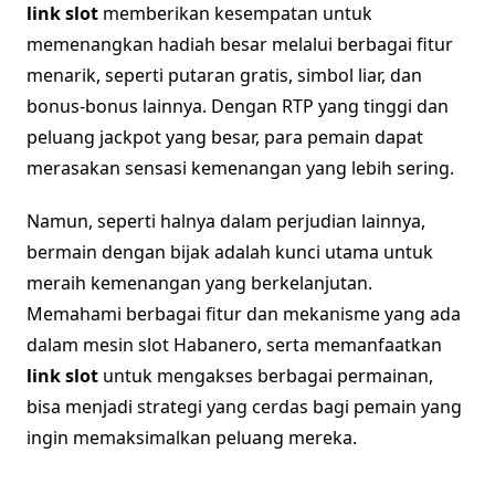
link slot
memberikan kesempatan untuk
memenangkan hadiah besar melalui berbagai fitur
menarik, seperti putaran gratis, simbol liar, dan
bonus-bonus lainnya. Dengan RTP yang tinggi dan
peluang jackpot yang besar, para pemain dapat
merasakan sensasi kemenangan yang lebih sering.
Namun, seperti halnya dalam perjudian lainnya,
bermain dengan bijak adalah kunci utama untuk
meraih kemenangan yang berkelanjutan.
Memahami berbagai fitur dan mekanisme yang ada
dalam mesin slot Habanero, serta memanfaatkan
link slot
untuk mengakses berbagai permainan,
bisa menjadi strategi yang cerdas bagi pemain yang
ingin memaksimalkan peluang mereka.