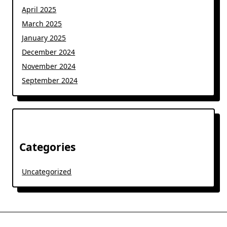
April 2025
March 2025
January 2025
December 2024
November 2024
September 2024
Categories
Uncategorized