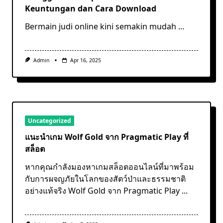
Keuntungan dan Cara Download
Bermain judi online kini semakin mudah
...
Admin
Apr 16, 2025
Uncategorized
แนะนำเกม Wolf Gold จาก Pragmatic Play ที่
สล็อต
หากคุณกำลังมองหาเกมสล็อตออนไลน์ที่มาพร้อม
กับการผจญภัยในโลกของสัตว์ป่าและธรรมชาติ
อย่างแท้จริง Wolf Gold จาก Pragmatic Play
...