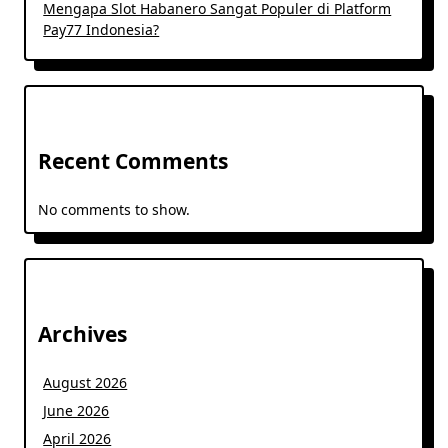
Mengapa Slot Habanero Sangat Populer di Platform
Pay77 Indonesia?
Recent Comments
No comments to show.
Archives
August 2026
June 2026
April 2026