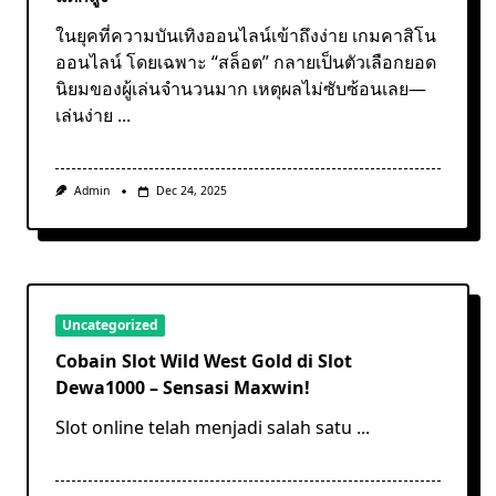
ในยุคที่ความบันเทิงออนไลน์เข้าถึงง่าย เกมคาสิโน
ออนไลน์ โดยเฉพาะ “สล็อต” กลายเป็นตัวเลือกยอด
นิยมของผู้เล่นจำนวนมาก เหตุผลไม่ซับซ้อนเลย—
เล่นง่าย
...
Admin
Dec 24, 2025
Uncategorized
Cobain Slot Wild West Gold di Slot
Dewa1000 – Sensasi Maxwin!
Slot online telah menjadi salah satu
...