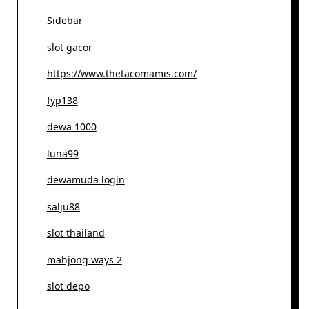
Sidebar
slot gacor
https://www.thetacomamis.com/
fyp138
dewa 1000
luna99
dewamuda login
salju88
slot thailand
mahjong ways 2
slot depo